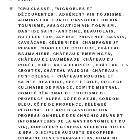
ÉTIQUETTES
"CRU CLASSÉ"
,
"VIGNOBLES ET
DÉCOUVERTES"
,
ADHÉRENT VIN TOURISME
,
ADMINISTRATEUR DE L'ASSOCIATION VIN-
TOURISME
,
ASSOCIATION VIN TOURISM
,
BASTIDE SAINT-ANTOINE
,
BEAUJOLAIS
,
BOTTLED FOR
,
CAP RCEI PROVENCE
,
CASSIS
,
CAVEÀCAVE
,
CÉLÉBRITÉS
,
CHAMPAGNE JY
PERARD
,
CHARLEELIE COUTURE
,
CHÂTEAU
BAUMANIÈRE
,
CHÂTEAU D'EMERINGES
,
CHÂTEAU DE L'AUMÉRADE
,
CHÂTEAU DU
ROUËT
,
CHÂTEAU LA CLAPIÈRE
,
CHÂTEAU LES
CROSTES
,
CHÂTEAU VAUDOIS
,
CHÂTEAU «
FONTCREUSE »
,
CHÂTEAUX ROUBINE ET
SAINTE-BÉATRICE
,
CHEF ÉTOILÉ
,
COLLÈGE
CULINAIRE DE FRANCE
,
COMITÉ MISTRAL
,
COMITÉ RÉGIONAL DE TOURISME DE
PROVENCE-ALPES-CÔTE D'AZUR
,
CORDON
BLEU
,
CÔTE DE PROVENCE
,
DÉLÉGUÉ
RÉGIONAL DE L’APCIG (ASSOCIATION
PROFESSIONNELLE DES CHRONIQUEURS ET
INFORMATEURS DE LA GASTRONOMIE ET DU
VIN)
,
DIRECTEUR GÉNÉRAL SPLENDID HÔTEL
& SPA
,
DISCIPLES AUGUSTE ESCOFFIER
,
DOMAINE DES ESCARAVATIERS
,
DOMAINE