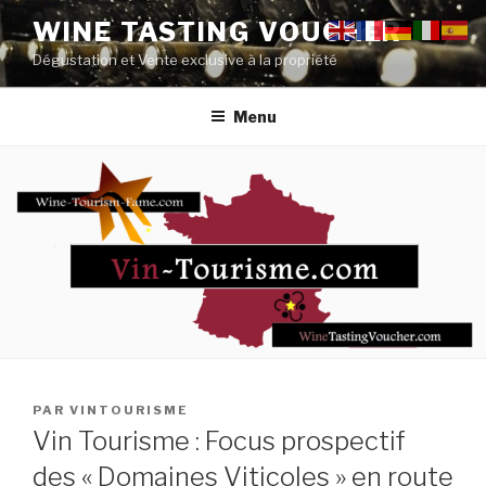
Aller
WINE TASTING VOUCHER
au
Dégustation et Vente exclusive à la propriété
contenu
principal
Menu
PUBLIÉ
PAR
VINTOURISME
LE
Vin Tourisme : Focus prospectif
des « Domaines Viticoles » en route