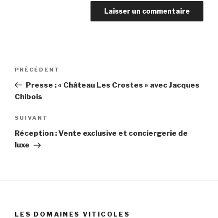
Navigation
Article
PRÉCÉDENT
de
précédent
Presse : « Château Les Crostes » avec Jacques
l’article
Chibois
Article
SUIVANT
suivant
Réception : Vente exclusive et conciergerie de
luxe
LES DOMAINES VITICOLES