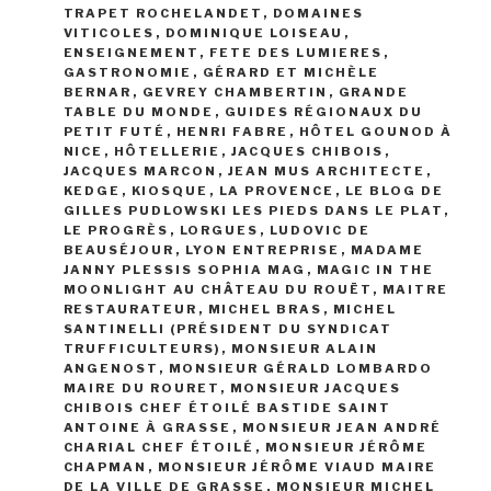
TRAPET ROCHELANDET
,
DOMAINES
VITICOLES
,
DOMINIQUE LOISEAU
,
ENSEIGNEMENT
,
FETE DES LUMIERES
,
GASTRONOMIE
,
GÉRARD ET MICHÈLE
BERNAR
,
GEVREY CHAMBERTIN
,
GRANDE
TABLE DU MONDE
,
GUIDES RÉGIONAUX DU
PETIT FUTÉ
,
HENRI FABRE
,
HÔTEL GOUNOD À
NICE
,
HÔTELLERIE
,
JACQUES CHIBOIS
,
JACQUES MARCON
,
JEAN MUS ARCHITECTE
,
KEDGE
,
KIOSQUE
,
LA PROVENCE
,
LE BLOG DE
GILLES PUDLOWSKI LES PIEDS DANS LE PLAT
,
LE PROGRÈS
,
LORGUES
,
LUDOVIC DE
BEAUSÉJOUR
,
LYON ENTREPRISE
,
MADAME
JANNY PLESSIS SOPHIA MAG
,
MAGIC IN THE
MOONLIGHT AU CHÂTEAU DU ROUËT
,
MAITRE
RESTAURATEUR
,
MICHEL BRAS
,
MICHEL
SANTINELLI (PRÉSIDENT DU SYNDICAT
TRUFFICULTEURS)
,
MONSIEUR ALAIN
ANGENOST
,
MONSIEUR GÉRALD LOMBARDO
MAIRE DU ROURET
,
MONSIEUR JACQUES
CHIBOIS CHEF ÉTOILÉ BASTIDE SAINT
ANTOINE À GRASSE
,
MONSIEUR JEAN ANDRÉ
CHARIAL CHEF ÉTOILÉ
,
MONSIEUR JÉRÔME
CHAPMAN
,
MONSIEUR JÉRÔME VIAUD MAIRE
DE LA VILLE DE GRASSE
,
MONSIEUR MICHEL