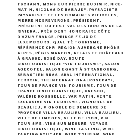
TSCHANN
,
MONSIEUR PIERRE BUDIMIR
,
NICE-
MATIN
,
NICOLAS DE RABAUDY
,
PAYSAGISTE
,
PAYSAGISTE ET LES DOMAINES VITICOLES
,
PIERRE NEGREVERGNE
,
PRÉSIDENT
,
PRÉSIDENT DU FESTIVAL DES JARDINS DE LA
RIVIERA.
,
PRÉSIDENT HONORAIRE CÔTE
D’AZUR FRANCE
,
PRINCE FÉLIX DE
LUXEMBOURG
,
QUALITÉ TOURISME
,
RÉFÉRENCE CHR
,
RÉGION AUVERGNE RHÔNE
ALPES
,
RÉGIS MARCON
,
RELAIS ET CHÂTEAUX
À GRASSE
,
ROSÉ DAY
,
ROUTE
ŒNOTOURISTIQUE "VIN TOURISME"
,
SALON
AGECOTEL
,
SALON EGAST À STRASBOURG
,
SÉBASTIEN BRAS
,
SKÅL INTERNATIONAL
,
TERROIR
,
THEINTERNATIONALROSEDAY/
,
TOUR DE FRANCE VIN TOURISME
,
TOUR DE
FRANCE ŒNOTOURISTIQUE
,
UNESCO
,
VALÉRIE ROUSSELLE
,
VAR MATIN
,
VENTE
EXCLUSIVE VIN TOURISME
,
VIGNOBLE DE
BEAULIEU
,
VIGNOBLE DE DEMEURE DE
PROVENCE VILLA BEAULIEU
,
VILLA BAULIEU
,
VILLE DE LIMOGES
,
VILLE DE LYON
,
VIN
TOURISME
,
VINS SUR MESURE
,
VOYAGE
ŒNOTOURISTIQUE
,
WINE TASTING
,
WINE
TASTING VOUCHER
,
WINE TOURISM
,
WINE