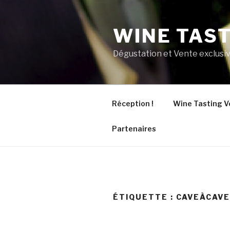
Aller
au
WINE TAS
contenu
principal
Dégustation et Vente exclusiv
Réception !
Wine Tasting V
Partenaires
ÉTIQUETTE :
CAVEÀCAV