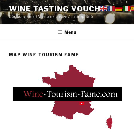
Aller
WINE TASTING VOUCHER
au
Dégustation et Vente exclusive à la propriété
contenu
principal
Menu
MAP WINE TOURISM FAME