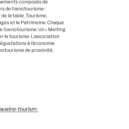
vènements composés de
rs de l’œnotourisme :
de la table, Tourisme,
ysages et le Patrimoine. Chaque
e l’oenotourisme. Un « Melting
er le tourisme. L’association
dégustations à l’économie
enotourisme de proximité.
w.wine-tourism-