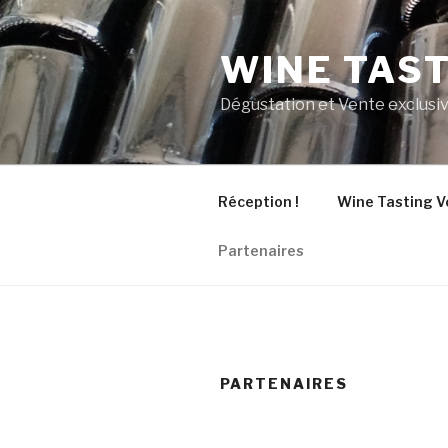
Aller
au
WINE TAS
contenu
principal
Dégustation et Vente exclusiv
Réception !
Wine Tasting V
Partenaires
PARTENAIRES