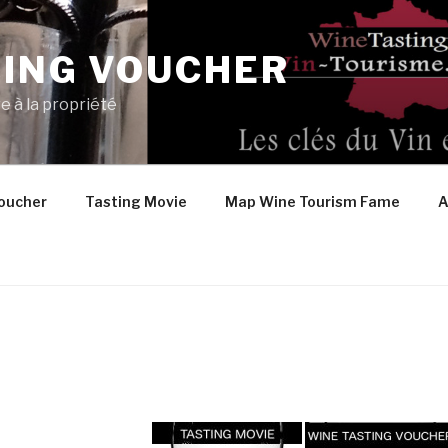
TING VOUCHER
e à la propriété
oucher
Tasting Movie
Map Wine Tourism Fame
A