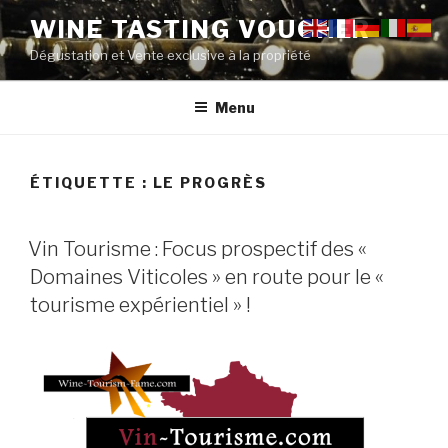
Aller
WINE TASTING VOUCHER
au
Dégustation et Vente exclusive à la propriété
contenu
principal
Menu
ÉTIQUETTE :
LE PROGRÈS
PUBLIÉ
Vin Tourisme : Focus prospectif des «
LE
Domaines Viticoles » en route pour le «
tourisme expérientiel » !