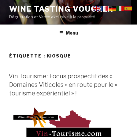
Aller
WINE TASTING VOUCHER
au
Dégustation et Vente exclusive à la propriété
contenu
principal
Menu
ÉTIQUETTE :
KIOSQUE
PUBLIÉ
Vin Tourisme : Focus prospectif des «
LE
Domaines Viticoles » en route pour le «
tourisme expérientiel » !