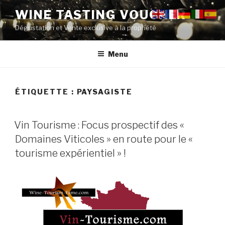
Aller
WINE TASTING VOUCHER
au
Dégustation et Vente exclusive à la propriété
contenu
principal
Menu
ÉTIQUETTE :
PAYSAGISTE
PUBLIÉ
Vin Tourisme : Focus prospectif des «
LE
Domaines Viticoles » en route pour le «
tourisme expérientiel » !