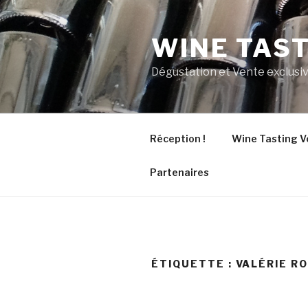
Aller
au
WINE TAS
contenu
principal
Dégustation et Vente exclusiv
Réception !
Wine Tasting V
Partenaires
ÉTIQUETTE :
VALÉRIE R