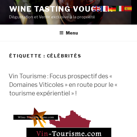
Aller
WINE TASTING VOUCHER
au
Dégustation et Vente exclusive à la propriété
contenu
principal
Menu
ÉTIQUETTE :
CÉLÉBRITÉS
PUBLIÉ
Vin Tourisme : Focus prospectif des «
LE
Domaines Viticoles » en route pour le «
tourisme expérientiel » !