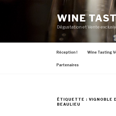
Aller
au
WINE TAS
contenu
principal
Dégustation et Vente exclusiv
Réception !
Wine Tasting V
Partenaires
ÉTIQUETTE :
VIGNOBLE 
BEAULIEU