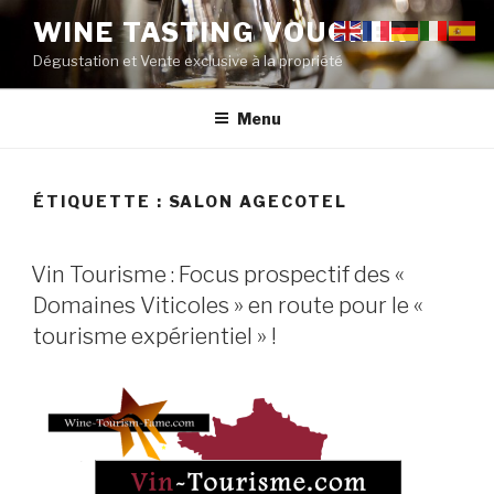
Aller
WINE TASTING VOUCHER
au
Dégustation et Vente exclusive à la propriété
contenu
principal
Menu
ÉTIQUETTE :
SALON AGECOTEL
PUBLIÉ
Vin Tourisme : Focus prospectif des «
LE
Domaines Viticoles » en route pour le «
tourisme expérientiel » !