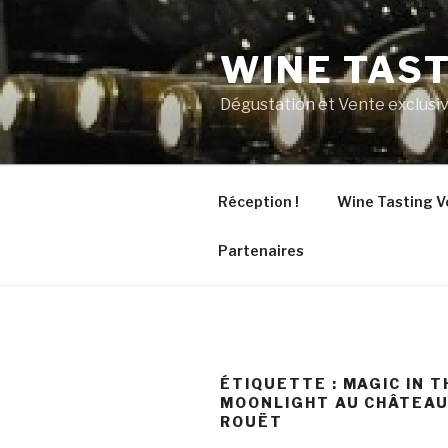
Aller
au
WINE TAS
contenu
principal
Dégustation et Vente exclusiv
Réception !
Wine Tasting V
Partenaires
ÉTIQUETTE :
MAGIC IN T
MOONLIGHT AU CHÂTEAU
ROUËT