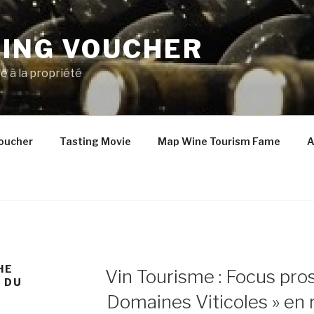
TING VOUCHER
e à la propriété
oucher
Tasting Movie
Map Wine Tourism Fame
A
PUBLIÉ
HE
Vin Tourisme : Focus pros
LE
 DU
Domaines Viticoles » en r