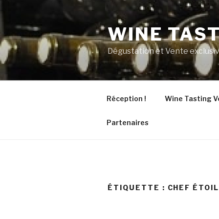
Aller
au
WINE TAS
contenu
principal
Dégustation et Vente exclusiv
Réception !
Wine Tasting V
Partenaires
ÉTIQUETTE :
CHEF ÉTOI