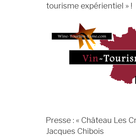
tourisme expérientiel » !
PUBLIÉ
Presse : « Château Les C
LE
Jacques Chibois