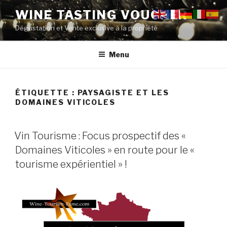
Aller
WINE TASTING VOUCHER
au
Dégustation et Vente exclusive à la propriété
contenu
principal
Menu
ÉTIQUETTE :
PAYSAGISTE ET LES
DOMAINES VITICOLES
PUBLIÉ
Vin Tourisme : Focus prospectif des «
LE
Domaines Viticoles » en route pour le «
tourisme expérientiel » !