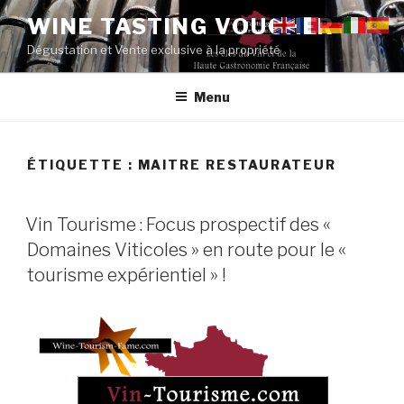
Aller
WINE TASTING VOUCHER
au
Dégustation et Vente exclusive à la propriété
contenu
principal
Menu
ÉTIQUETTE :
MAITRE RESTAURATEUR
PUBLIÉ
Vin Tourisme : Focus prospectif des «
LE
Domaines Viticoles » en route pour le «
tourisme expérientiel » !