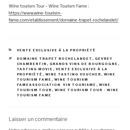
Wine tourism Tour – Wine Tourism Fame :
https://www.wine-tourism-
fame.com/etablissement/domaine-trapet-rochelandet/
CATÉGORIES
VENTE EXCLUSIVE À LA PROPRIÉTÉ
ÉTIQUETTES
DOMAINE TRAPET ROCHELANDET
,
GEVREY
CHAMBERTIN
,
GRANDS VINS DE BOURGOGNE
,
TASTING MOVIE
,
VENTE EXCLUSIVE À LA
PROPRIÉTÉ
,
WINE TASTING VOUCHER
,
WINE
TOURISM FAME
,
WINE TOURISM
FAMEASSOCIATION VIN TOURISME
,
WINE
TOURISM TOUR
,
WINE TOURISM TOUR - WINE
TOURISM FAME
Laisser un commentaire