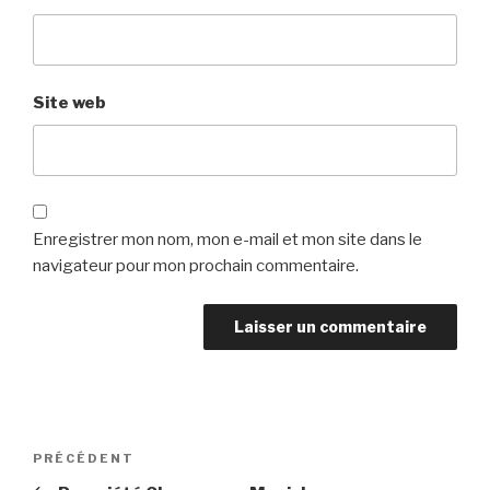
Site web
Enregistrer mon nom, mon e-mail et mon site dans le
navigateur pour mon prochain commentaire.
Navigation
Article
PRÉCÉDENT
de
précédent