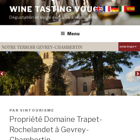
Aller
WINE TASTING VOUCHER
au
Dégustation et Vente exclusive à la propriété
contenu
principal
Menu
PUBLIÉ
PAR
VINTOURISME
LE
Propriété Domaine Trapet-
Rochelandet à Gevrey-
Chambertin.