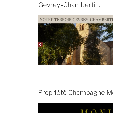
Gevrey-Chambertin.
PUBLIÉ
Propriété Champagne Mo
LE