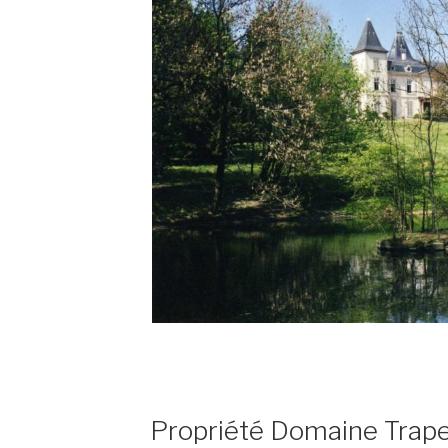
PUBLIÉ
Propriété Domaine Trap
LE