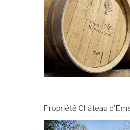
PUBLIÉ
Propriété Château d’Em
LE