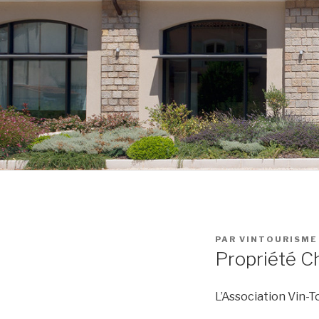
PUBLIÉ
PAR
VINTOURISME
LE
Propriété C
L’Association Vin-T