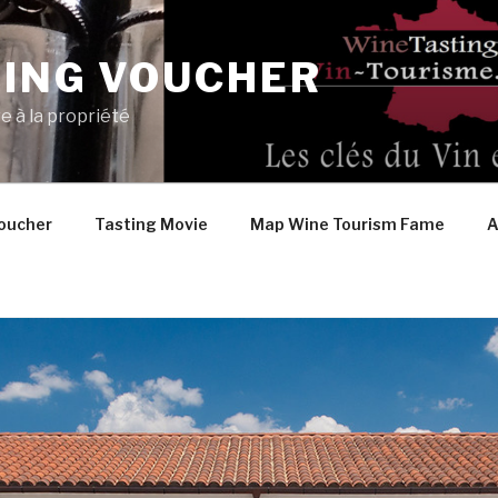
TING VOUCHER
e à la propriété
oucher
Tasting Movie
Map Wine Tourism Fame
A