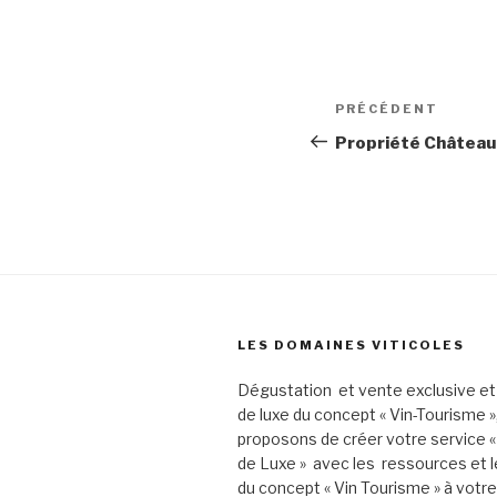
Navigation
Article
PRÉCÉDENT
de
précédent
Propriété Château 
l’article
LES DOMAINES VITICOLES
Dégustation et vente exclusive et
de luxe du concept « Vin-Tourisme 
proposons de créer votre service «
de Luxe » avec les ressources et l
du concept « Vin Tourisme » à votr