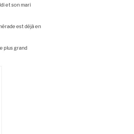
di et son mari
umérade est déjà en
e plus grand