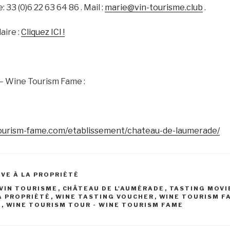
33 (0)6 22 63 64 86 . Mail :
marie@vin-tourisme.club
.
aire :
Cliquez ICI !
– Wine Tourism Fame :
ourism-fame.
com/etablissement/chateau-de-
laumerade/
VE À LA PROPRIÉTÉ
VIN TOURISME
,
CHÂTEAU DE L'AUMÉRADE
,
TASTING MOVI
A PROPRIÉTÉ
,
WINE TASTING VOUCHER
,
WINE TOURISM F
R
,
WINE TOURISM TOUR - WINE TOURISM FAME