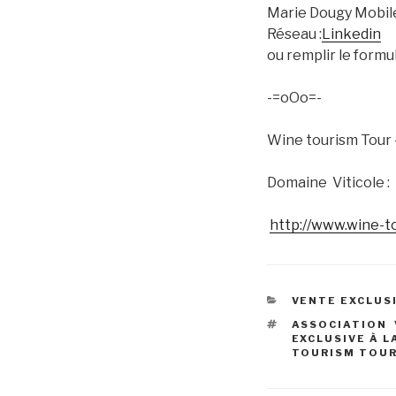
Marie Dougy Mobile: 
Réseau :
Linkedin
ou remplir le formul
-=oOo=-
Wine tourism Tour 
Domaine Viticole :
http://www.wine-t
CATÉGORIES
VENTE EXCLUSI
ÉTIQUETTES
ASSOCIATION 
EXCLUSIVE À L
TOURISM TOU