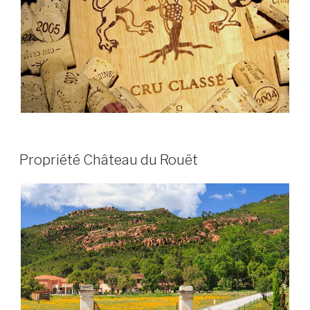
PUBLIÉ
Propriété Château du Rouët
LE