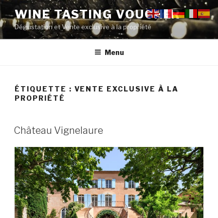
Aller
WINE TASTING VOUCHER
au
Dégustation et Vente exclusive à la propriété
contenu
principal
Menu
ÉTIQUETTE :
VENTE EXCLUSIVE À LA
PROPRIÉTÉ
PUBLIÉ
Château Vignelaure
LE