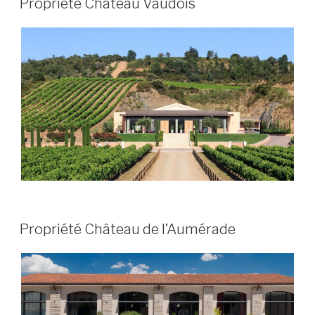
Propriété Château Vaudois
LE
PUBLIÉ
Propriété Château de l’Aumérade
LE