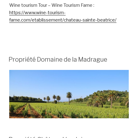
Wine tourism Tour – Wine Tourism Fame :
https://www.wine-tourism-
fame.com/etablissement/chateau-sainte-beatrice/
PUBLIÉ
Propriété Domaine de la Madrague
LE
PUBLIÉ