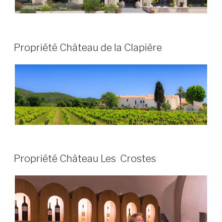
PUBLIÉ
Propriété Château de la Clapière
LE
PUBLIÉ
Propriété Château Les Crostes
LE