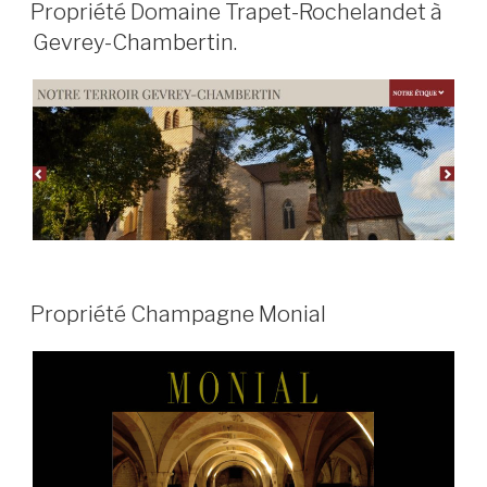
PUBLIÉ
Propriété Domaine Trapet-Rochelandet à
LE
Gevrey-Chambertin.
PUBLIÉ
Propriété Champagne Monial
LE