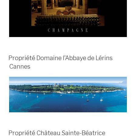
PUBLIÉ
Propriété Domaine l’Abbaye de Lérins
LE
Cannes
PUBLIÉ
Propriété Château Sainte-Béatrice
LE