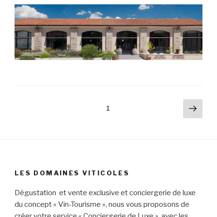
Navigation
Pag
Page
1
suiv
des
articles
LES DOMAINES VITICOLES
Dégustation et vente exclusive et conciergerie de luxe
du concept « Vin-Tourisme », nous vous proposons de
créer votre service « Conciergerie de Luxe » avec les