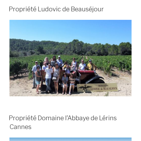
PUBLIÉ
Propriété Ludovic de Beauséjour
LE
PUBLIÉ
Propriété Domaine l’Abbaye de Lérins
LE
Cannes