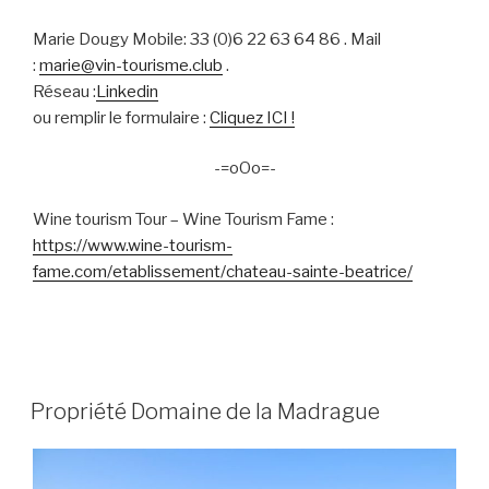
Marie Dougy Mobile: 33 (0)6 22 63 64 86 . Mail
:
marie@vin-tourisme.club
.
Réseau :
Linkedin
ou remplir le formulaire :
Cliquez ICI !
-=oOo=-
Wine tourism Tour – Wine Tourism Fame :
https://www.wine-tourism-
fame.com/etablissement/chateau-sainte-beatrice/
PUBLIÉ
Propriété Domaine de la Madrague
LE