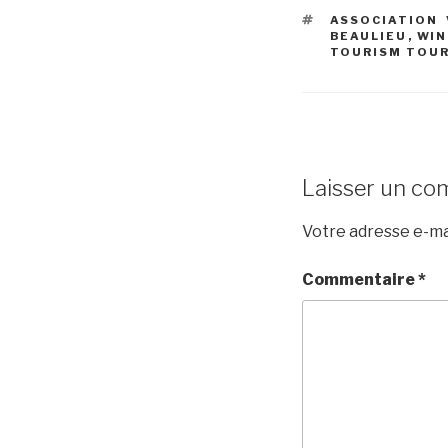
ÉTIQUETTES
ASSOCIATION 
BEAULIEU
,
WIN
TOURISM TOUR
Laisser un co
Votre adresse e-mai
Commentaire
*