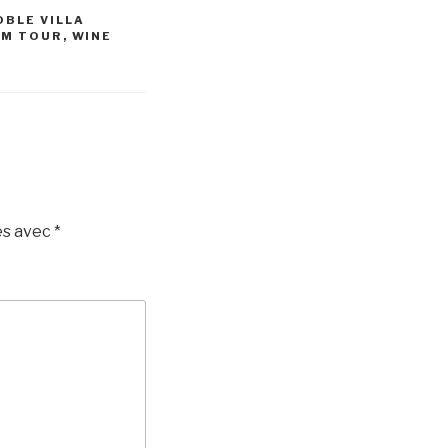
OBLE VILLA
SM TOUR
,
WINE
és avec
*