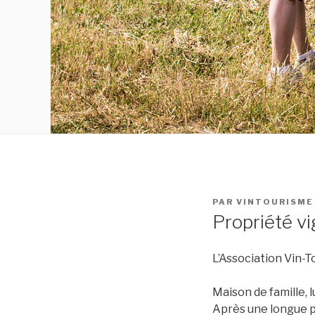
PUBLIÉ
PAR
VINTOURISME
LE
Propriété vi
L’Association Vin-
Maison de famille, 
Après une longue p