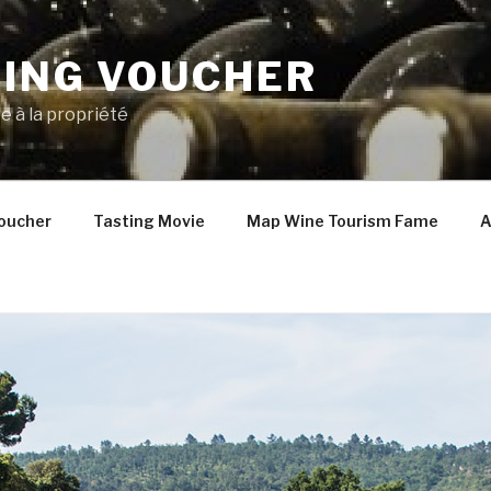
TING VOUCHER
e à la propriété
oucher
Tasting Movie
Map Wine Tourism Fame
A