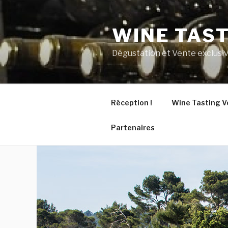
Aller
au
WINE TAS
contenu
principal
Dégustation et Vente exclusiv
Réception !
Wine Tasting V
Partenaires