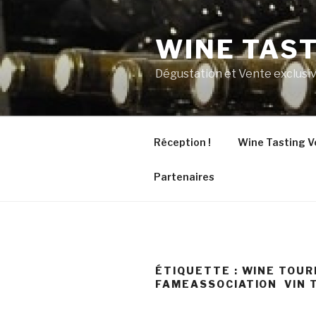
Aller
au
WINE TAS
contenu
principal
Dégustation et Vente exclusiv
Réception !
Wine Tasting V
Partenaires
ÉTIQUETTE :
WINE TOUR
FAMEASSOCIATION VIN 