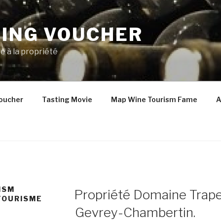
TING VOUCHER
e à la propriété
oucher
Tasting Movie
Map Wine Tourism Fame
A
PUBLIÉ
ISM
Propriété Domaine Trap
LE
TOURISME
Gevrey-Chambertin.