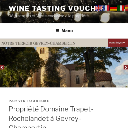
Aller
WINE TASTING VOUCHER
au
Dégustation et Vente exclusive à la propriété
contenu
principal
Menu
PUBLIÉ
PAR
VINTOURISME
LE
Propriété Domaine Trapet-
Rochelandet à Gevrey-
Chambertin.