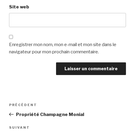
Site web
Enregistrer mon nom, mon e-mail et mon site dans le
navigateur pour mon prochain commentaire.
Navigation
Article
PRÉCÉDENT
de
précédent
Propriété Champagne Monial
l’article
Article
SUIVANT