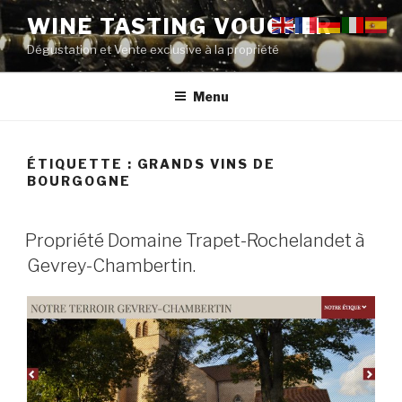
Aller
WINE TASTING VOUCHER
au
Dégustation et Vente exclusive à la propriété
contenu
principal
Menu
ÉTIQUETTE :
GRANDS VINS DE
BOURGOGNE
PUBLIÉ
Propriété Domaine Trapet-Rochelandet à
LE
Gevrey-Chambertin.