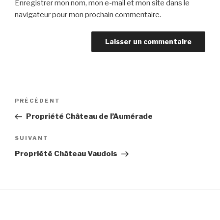
Enregistrer mon nom, mon e-mail et mon site dans le
navigateur pour mon prochain commentaire.
Navigation
Article
PRÉCÉDENT
de
précédent
Propriété Château de l’Aumérade
l’article
Article
SUIVANT
suivant
Propriété Château Vaudois