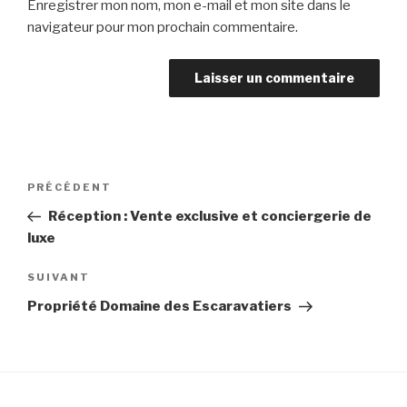
Enregistrer mon nom, mon e-mail et mon site dans le
navigateur pour mon prochain commentaire.
Navigation
Article
PRÉCÉDENT
de
précédent
Réception : Vente exclusive et conciergerie de
l’article
luxe
Article
SUIVANT
suivant
Propriété Domaine des Escaravatiers