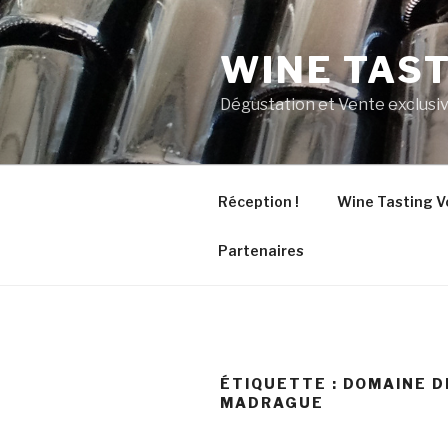
Aller
au
WINE TAS
contenu
principal
Dégustation et Vente exclusiv
Réception !
Wine Tasting V
Partenaires
ÉTIQUETTE :
DOMAINE D
MADRAGUE