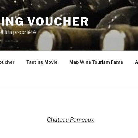
TING VOUCHER
e à la propriété
oucher
Tasting Movie
Map Wine Tourism Fame
A
Château Pomeaux