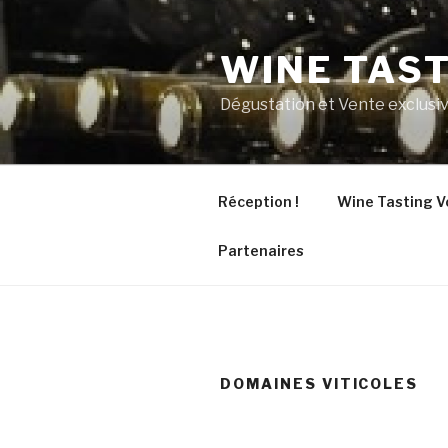
Aller
au
WINE TAS
contenu
principal
Dégustation et Vente exclusiv
Réception !
Wine Tasting V
Partenaires
DOMAINES VITICOLES