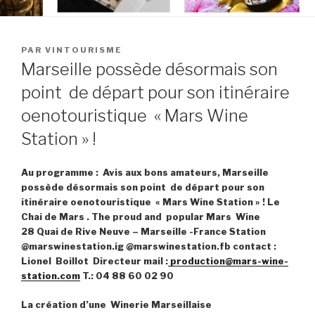
PUBLIÉ
PAR
VINTOURISME
LE
Marseille possède désormais son
point de départ pour son itinéraire
oenotouristique « Mars Wine
Station » !
Au programme : Avis aux bons amateurs, Marseille
possède désormais son point de départ pour son
itinéraire oenotouristique « Mars Wine Station » ! Le
Chai de Mars . The proud and popular Mars Wine
28 Quai de Rive Neuve – Marseille -France Station
@marswinestation.ig @marswinestation.fb contact :
Lionel Boillot Directeur mail :
production@mars-wine-
station.com
T.: 04 88 60 02 90
La création d’une Winerie Marseillaise