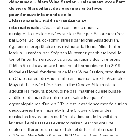
dénommée « Mars Wine Station » raisonnant avec l’art
de vivre Marseillais, des énergies créatives
pour émouvoir le monde de la
« bistronomie » méditerranéenne et
internationale.
C’est réglé comme du papier à
musique, toutes les cuvées sur la même portée, orchestrées
par
Lionel Boillot,
co-administrées par
Michel Assadourian
,
également propriétaire des restaurants Nonna Mina,Tonton
Marius, illustrées par Stéphan Muntaner, graphiste local, le
ton et l’intention en accords avec les raisins des vignerons
fidèles à cette aventure humaine et harmonieuse. En 2019,
Michel et Lionel, fondateurs de Mars Wine Station, produisent
un Châteauneuf du Pape vinifié en musique chez le Vignobles
Mayard : La cuvée Père Pape in the Groove. Si la musique
adoucit les mœurs, pourquoi ne pas imaginer qu’elle puisse
améliorer de manière naturelle et saine les qualités
organoleptiques d’un vin ? Telle est l’expérience menée sur les
deux cuvées Père Pape et « In the Groove ». Les ondes
musicales traversent la matière et stimulent le travail des
levures. Le résultat est extraordinaire : Les vins ont une
couleur différente, un degré d’alcool différent et un gout
différent. Mars Wine Station défit Vincent Beer Demander,