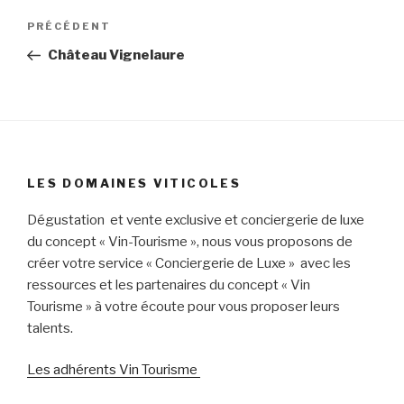
Navigation
Article
PRÉCÉDENT
de
précédent
Château Vignelaure
l’article
LES DOMAINES VITICOLES
Dégustation et vente exclusive et conciergerie de luxe
du concept « Vin-Tourisme », nous vous proposons de
créer votre service « Conciergerie de Luxe » avec les
ressources et les partenaires du concept « Vin
Tourisme » à votre écoute pour vous proposer leurs
talents.
Les adhérents Vin Tourisme