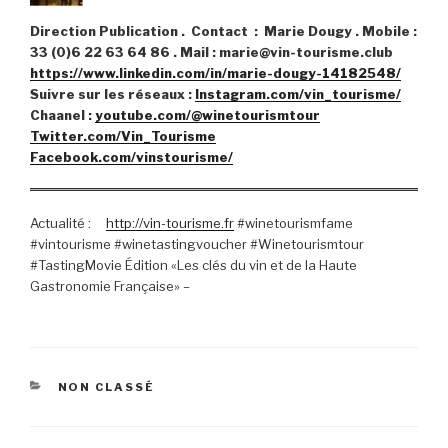
Direction Publication . Contact :
Marie Dougy . Mobile :
33 (0)6 22 63 64 86 . Mail : marie@vin-tourisme.club
https://www.linkedin.com/in/marie-dougy-14182548/
Suivre sur les réseaux :
Instagram.com/
vin_tourisme
/
Chaanel :
youtube.com/@winetourismtour
Twitter.com/Vin_Tourisme
Facebook.com/vinstourisme/
Actualité :
http://vin-tourisme.fr
#winetourismfame
#vintourisme #winetastingvoucher #Winetourismtour
#TastingMovie Édition «Les clés du vin et de la Haute
Gastronomie Française» –
CATÉGORIES
NON CLASSÉ