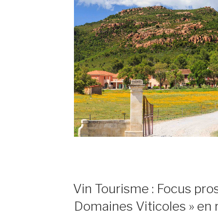
PUBLIÉ
Vin Tourisme : Focus pros
LE
Domaines Viticoles » en r