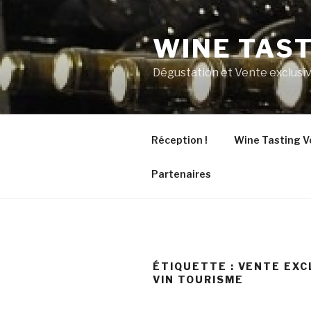
Aller
au
WINE TAS
contenu
principal
Dégustation et Vente exclusiv
Réception !
Wine Tasting V
Partenaires
ÉTIQUETTE :
VENTE EXC
VIN TOURISME