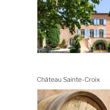
PUBLIÉ
Château Sainte-Croix
LE