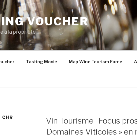
TING VOUCHER
e à la propriété
oucher
Tasting Movie
Map Wine Tourism Fame
A
PUBLIÉ
 CHR
Vin Tourisme : Focus pros
LE
Domaines Viticoles » en r