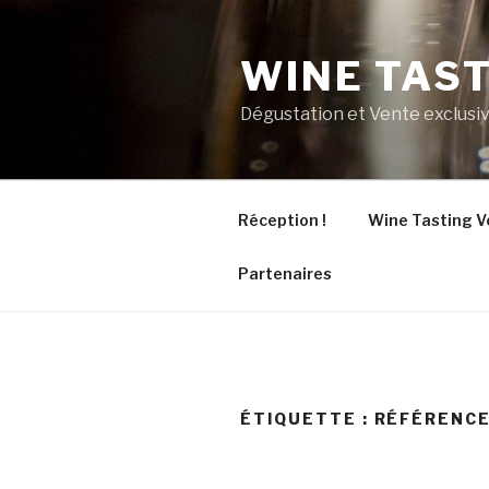
Aller
au
WINE TAS
contenu
principal
Dégustation et Vente exclusiv
Réception !
Wine Tasting V
Partenaires
ÉTIQUETTE :
RÉFÉRENCE