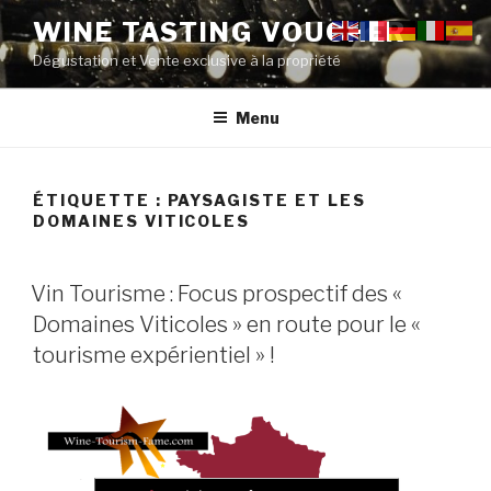
Aller
WINE TASTING VOUCHER
au
Dégustation et Vente exclusive à la propriété
contenu
principal
Menu
ÉTIQUETTE :
PAYSAGISTE ET LES
DOMAINES VITICOLES
PUBLIÉ
Vin Tourisme : Focus prospectif des «
LE
Domaines Viticoles » en route pour le «
tourisme expérientiel » !