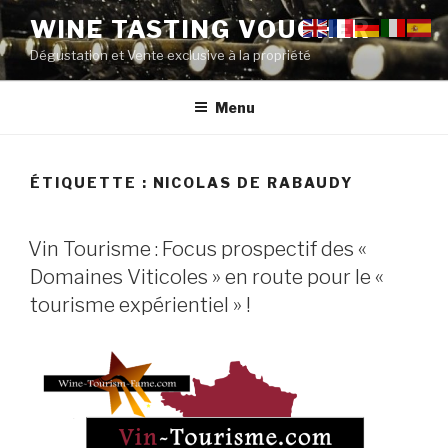
Aller
WINE TASTING VOUCHER
au
Dégustation et Vente exclusive à la propriété
contenu
principal
Menu
ÉTIQUETTE :
NICOLAS DE RABAUDY
PUBLIÉ
Vin Tourisme : Focus prospectif des «
LE
Domaines Viticoles » en route pour le «
tourisme expérientiel » !