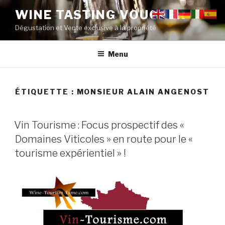
Aller
WINE TASTING VOUCHER
au
Dégustation et Vente exclusive à la propriété
contenu
principal
Menu
ÉTIQUETTE :
MONSIEUR ALAIN ANGENOST
PUBLIÉ
Vin Tourisme : Focus prospectif des «
LE
Domaines Viticoles » en route pour le «
tourisme expérientiel » !