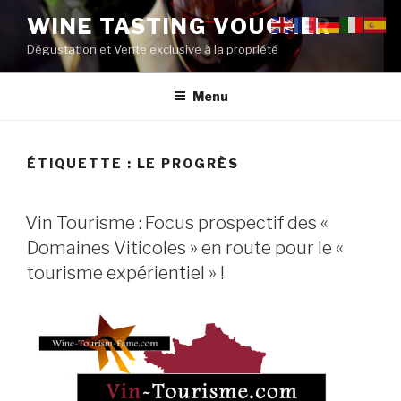
Aller
WINE TASTING VOUCHER
au
Dégustation et Vente exclusive à la propriété
contenu
principal
Menu
ÉTIQUETTE :
LE PROGRÈS
PUBLIÉ
Vin Tourisme : Focus prospectif des «
LE
Domaines Viticoles » en route pour le «
tourisme expérientiel » !