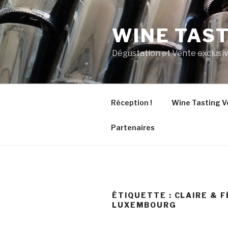
Aller
au
WINE TAS
contenu
principal
Dégustation et Vente exclusiv
Réception !
Wine Tasting V
Partenaires
ÉTIQUETTE :
CLAIRE & F
LUXEMBOURG