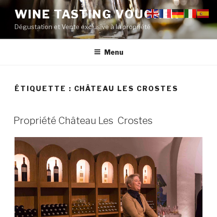
Aller
WINE TASTING VOUCHER
au
Dégustation et Vente exclusive à la propriété
contenu
principal
Menu
ÉTIQUETTE :
CHÂTEAU LES CROSTES
PUBLIÉ
Propriété Château Les Crostes
LE