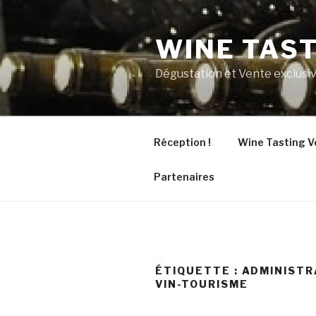
Aller
au
WINE TAS
contenu
principal
Dégustation et Vente exclusiv
Réception !
Wine Tasting V
Partenaires
ÉTIQUETTE :
ADMINISTR
VIN-TOURISME