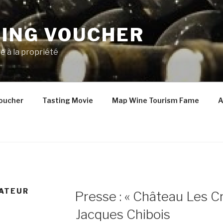
TING VOUCHER
e à la propriété
oucher
Tasting Movie
Map Wine Tourism Fame
A
PUBLIÉ
ATEUR
Presse : « Château Les C
LE
Jacques Chibois