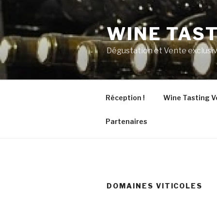
Aller
au
WINE TAS
contenu
principal
Dégustation et Vente exclusiv
Réception !
Wine Tasting V
Partenaires
DOMAINES VITICOLES