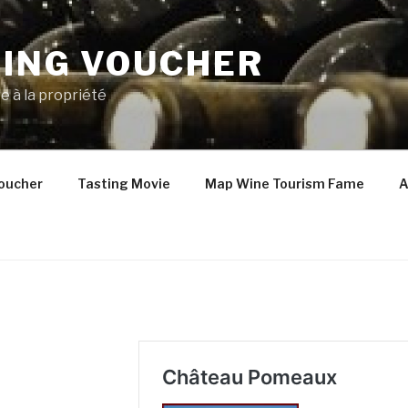
TING VOUCHER
e à la propriété
oucher
Tasting Movie
Map Wine Tourism Fame
A