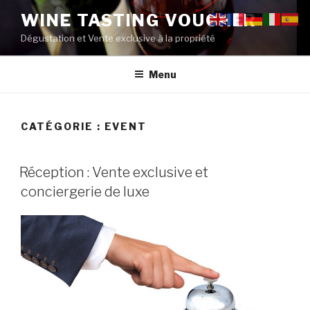
Aller
WINE TASTING VOUCHER
au
Dégustation et Vente exclusive à la propriété
contenu
principal
Menu
CATÉGORIE :
EVENT
PUBLIÉ
Réception : Vente exclusive et
LE
conciergerie de luxe