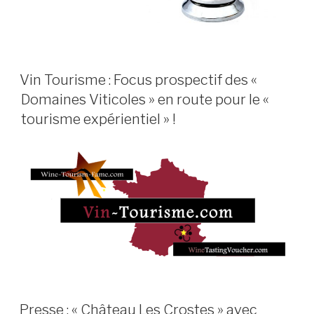
PUBLIÉ
Vin Tourisme : Focus prospectif des «
LE
Domaines Viticoles » en route pour le «
tourisme expérientiel » !
PUBLIÉ
Presse : « Château Les Crostes » avec