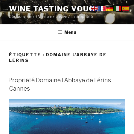
Aller
WINE TASTING VOUCHER
au
Dégustation et Vente exclusive à la propriété
contenu
principal
Menu
ÉTIQUETTE :
DOMAINE L’ABBAYE DE
LÉRINS
PUBLIÉ
Propriété Domaine l’Abbaye de Lérins
LE
Cannes